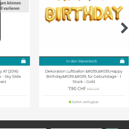
In den Warenkorb
 A7 (2016)
Dekoration Luftballon &#039;&#039;Happy
 - Sky Slide
Birthday&#039;&#039; für Geburtstage - 1
warz
Stück – Gold
7.90 CHF
8.90 CHF
Sofort verfügbar