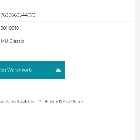
7630663544073
301-9910
MU Classic
den Warenkorb
lus Hüllen & Zubehör
iPhone 15 Plus Hüllen