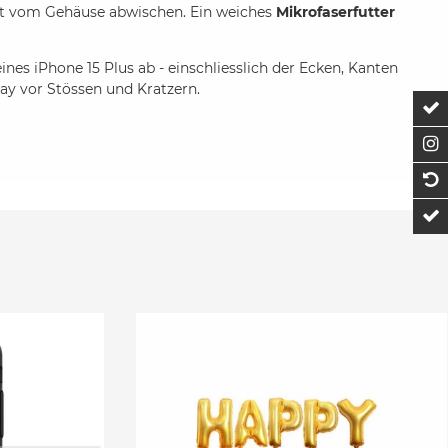
ht vom Gehäuse abwischen. Ein weiches
Mikrofaserfutter
nes iPhone 15 Plus ab - einschliesslich der Ecken, Kanten
ay vor Stössen und Kratzern.
Z
F
1
t