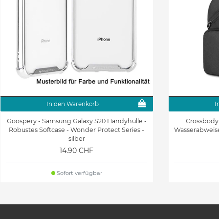
In den Warenkorb
I
Goospery - Samsung Galaxy S20 Handyhülle -
Crossbody
Robustes Softcase - Wonder Protect Series -
Wasserabweise
silber
14.90 CHF
Sofort verfügbar