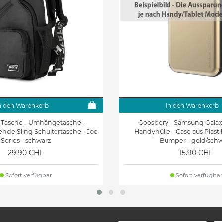
n den Warenkorb
In den Warenkorb
 Tasche - Umhängetasche -
Goospery - Samsung Galaxy
nde Sling Schultertasche - Joe
Handyhülle - Case aus Plastik
Series - schwarz
Bumper - gold/sch
29.90 CHF
15.90 CHF
Sofort verfügbar
Sofort verfügbar