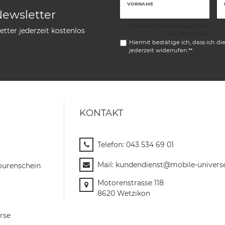
VORNAME
Newsletter
** Hierbei handelt es sich um
tter jederzeit kostenlos
ein Pflichtfeld.
Hiermit bestätige ich, dass ich di
jederzeit widerrufen.**
KONTAKT
Telefon:
043 534 69 01
Mail:
kundendienst@mobile-univers
ourenschein
Motorenstrasse 118
8620 Wetzikon
rse