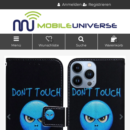
Anmelden
Registrieren
0
0
Menü
Wunschliste
Suche
Warenkorb