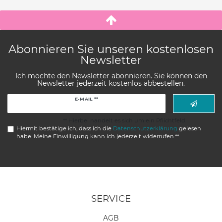
Abonnieren Sie unseren kostenlosen
Newsletter
Ich möchte den Newsletter abonnieren. Sie können den
Newsletter jederzeit kostenlos abbestellen.
Newsletter
E-MAIL **
Honig
** Hierbei handelt es sich um ein Pflichtfeld.
Hiermit bestätige ich, dass ich die
Daten­schutz­erklärung
gelesen
habe. Meine Einwilligung kann ich jederzeit widerrufen.**
SERVICE
AGB