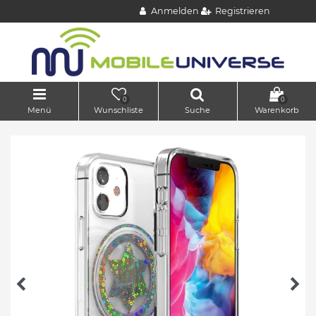
Anmelden
Registrieren
0
0
Menü
Wunschliste
Suche
Warenkorb