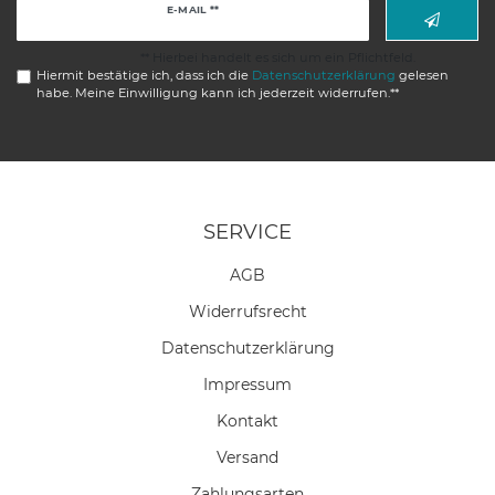
Newsletter
E-MAIL **
Honig
** Hierbei handelt es sich um ein Pflichtfeld.
Hiermit bestätige ich, dass ich die
Daten­schutz­erklärung
gelesen
habe. Meine Einwilligung kann ich jederzeit widerrufen.**
SERVICE
AGB
Widerrufs­recht
Daten­schutz­erklärung
Impressum
Kontakt
Versand
Zahlungsarten