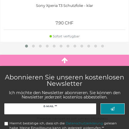
Sony Xperia T3 Schutzfolie - klar
7.90 CHF
Sofort verfügbar
Abonnieren Sie unseren kostenlosen
Newsletter
Ich möchte den Newsletter abonnieren. Sie können den
Newsletter jederzeit kostenlos abbestellen.
Newsletter
E-MAIL **
Honig
** Hierbei handelt es sich um ein Pflichtfeld.
Hiermit bestätige ich, dass ich die
Daten­schutz­erklärung
gelesen
habe. Meine Einwilligung kann ich jederzeit widerrufen.**