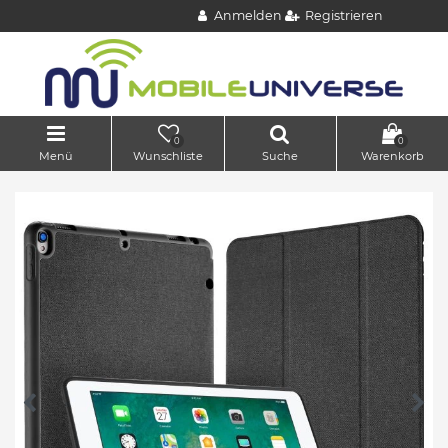
Anmelden
Registrieren
0
0
Menü
Wunschliste
Suche
Warenkorb