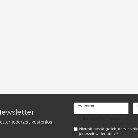
VORNAME
Newsletter
** Hierbei handelt es sich um
tter jederzeit kostenlos
ein Pflichtfeld.
Hiermit bestätige ich, dass ich di
jederzeit widerrufen.**