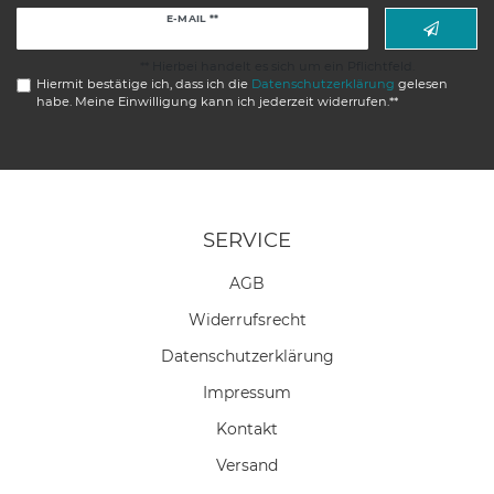
Newsletter
E-MAIL **
Honig
** Hierbei handelt es sich um ein Pflichtfeld.
Hiermit bestätige ich, dass ich die
Daten­schutz­erklärung
gelesen
habe. Meine Einwilligung kann ich jederzeit widerrufen.**
SERVICE
AGB
Widerrufs­recht
Daten­schutz­erklärung
Impressum
Kontakt
Versand