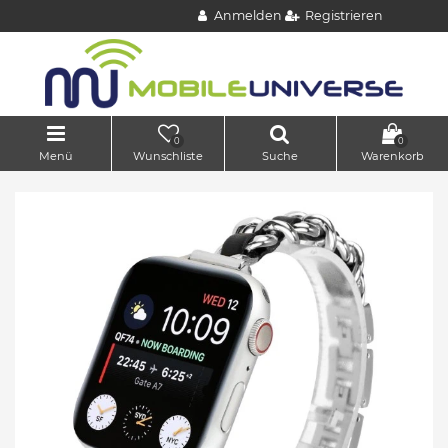
Anmelden
Registrieren
0
0
Menü
Wunschliste
Suche
Warenkorb