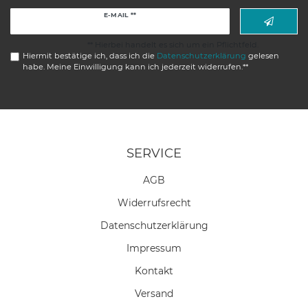
Newsletter
E-MAIL **
Honig
** Hierbei handelt es sich um ein Pflichtfeld.
Hiermit bestätige ich, dass ich die
Daten­schutz­erklärung
gelesen
habe. Meine Einwilligung kann ich jederzeit widerrufen.**
SERVICE
AGB
Widerrufs­recht
Daten­schutz­erklärung
Impressum
Kontakt
Versand