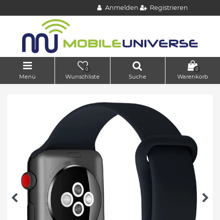
Anmelden
Registrieren
0
0
Menü
Wunschliste
Suche
Warenkorb