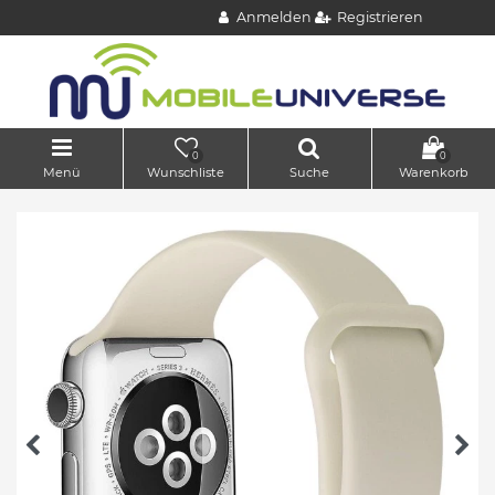
Anmelden
Registrieren
0
0
Menü
Wunschliste
Suche
Warenkorb