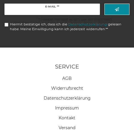
Newsletter
E-MAIL **
Honig
** Hierbei handelt es sich um ein Pflichtfeld.
Hiermit bestätige ich, dass ich die
Daten­schutz­erklärung
gelesen
habe. Meine Einwilligung kann ich jederzeit widerrufen.**
SERVICE
AGB
Widerrufs­recht
Daten­schutz­erklärung
Impressum
Kontakt
Versand