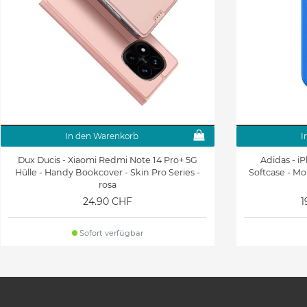
In den Warenkorb
I
Dux Ducis - Xiaomi Redmi Note 14 Pro+ 5G
Adidas - i
Hülle - Handy Bookcover - Skin Pro Series -
Softcase - Mo
rosa
24.90 CHF
1
Sofort verfügbar