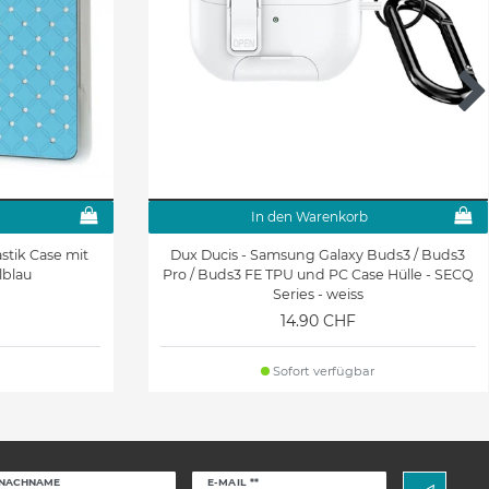
In den Warenkorb
astik Case mit
Dux Ducis - Samsung Galaxy Buds3 / Buds3
lblau
Pro / Buds3 FE TPU und PC Case Hülle - SECQ
Series - weiss
14.90 CHF
Sofort verfügbar
Newsletter
NACHNAME
E-MAIL **