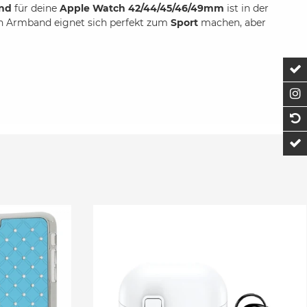
nd
für deine
Apple Watch 42/44/45/46/49mm
ist in der
lon Armband eignet sich perfekt zum
Sport
machen, aber
Z
F
1
t