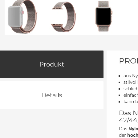
PRO
Produkt
aus Ny
stilvo
schlic
Details
einfac
kann b
Das N
42/44
Das
Nyl
der
hoch