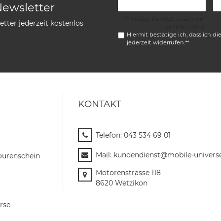
Newsletter
** Hierbei handelt es sich um
tter jederzeit kostenlos
ein Pflichtfeld.
Hiermit bestätige ich, dass ich di
jederzeit widerrufen.**
KONTAKT
Telefon:
043 534 69 01
Mail:
kundendienst@mobile-univers
ourenschein
Motorenstrasse 118
8620 Wetzikon
rse