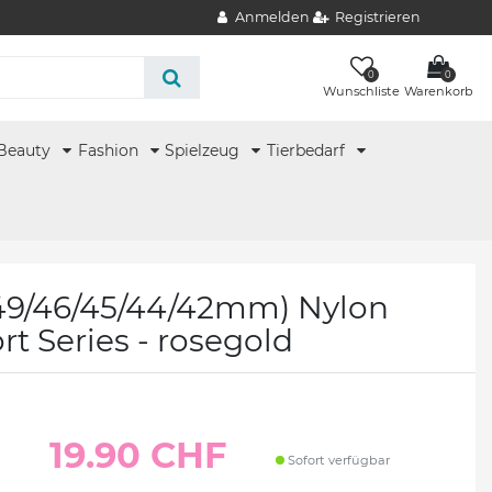
Anmelden
Registrieren
0
0
Wunschliste
Warenkorb
Beauty
Fashion
Spielzeug
Tierbedarf
49/46/45/44/42mm) Nylon
t Series - rosegold
19.90 CHF
Sofort verfügbar