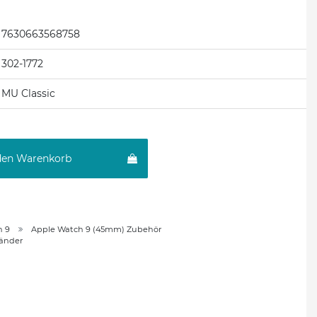
7630663568758
302-1772
MU Classic
den Warenkorb
h 9
Apple Watch 9 (45mm) Zubehör
änder