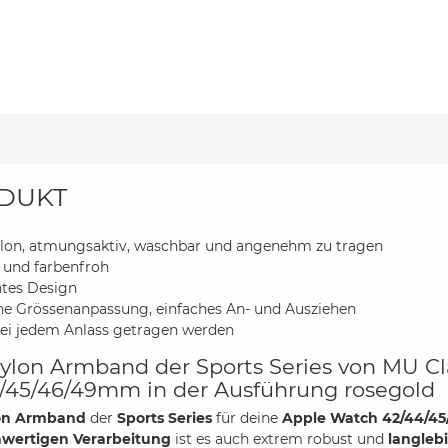
DUKT
lon, atmungsaktiv, waschbar und angenehm zu tragen
ll und farbenfroh
htes Design
he Grössenanpassung, einfaches An- und Ausziehen
ei jedem Anlass getragen werden
ylon Armband der Sports Series von MU Cl
/45/46/49mm in der Ausführung rosegold
on Armband
der
Sports Series
für deine
Apple Watch 42/44/4
wertigen Verarbeitung
ist es auch extrem robust und
langleb