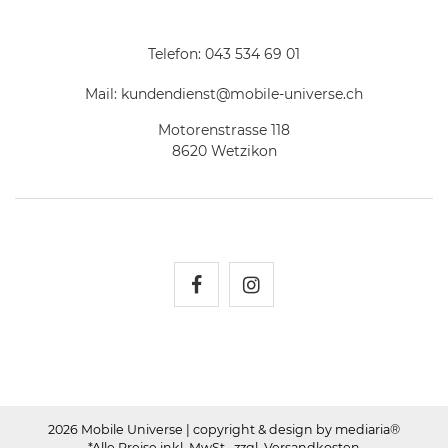
Telefon:
043 534 69 01
Mail:
kundendienst@mobile-universe.ch
Motorenstrasse 118
8620 Wetzikon
Mobile Universe auf Fac
Mobile Universe auf
2026 Mobile Universe
| copyright & design by mediaria®
*Alle Preise inkl. MwSt., zzgl. Versandkosten