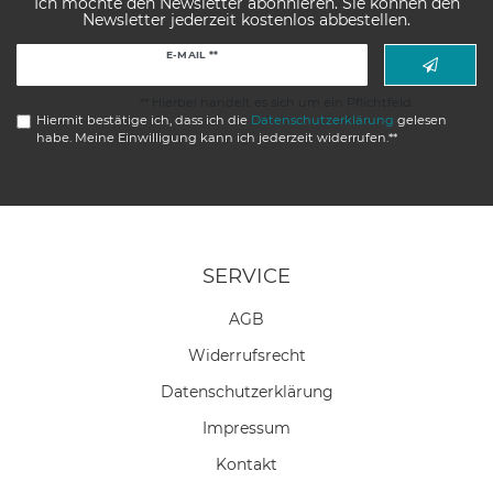
Ich möchte den Newsletter abonnieren. Sie können den
Newsletter jederzeit kostenlos abbestellen.
Newsletter
E-MAIL **
Honig
** Hierbei handelt es sich um ein Pflichtfeld.
Hiermit bestätige ich, dass ich die
Daten­schutz­erklärung
gelesen
habe. Meine Einwilligung kann ich jederzeit widerrufen.**
SERVICE
AGB
Widerrufs­recht
Daten­schutz­erklärung
Impressum
Kontakt