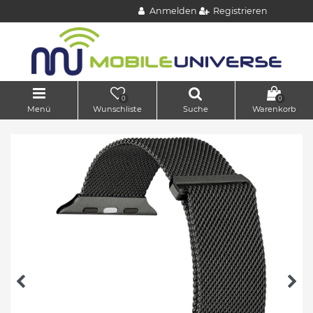
Anmelden
Registrieren
0
0
Menü
Wunschliste
Suche
Warenkorb