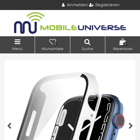
Anmelden
Registrieren
0
0
Menü
Wunschliste
Suche
Warenkorb