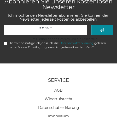
Abonnieren Sie unseren kostenlosen
Newsletter
Ich möchte den Newsletter abonnieren. Sie können den
Newsletter jederzeit kostenlos abbestellen.
Newsletter
E-MAIL **
Honig
** Hierbei handelt es sich um ein Pflichtfeld.
Hiermit bestätige ich, dass ich die
Daten­schutz­erklärung
gelesen
habe. Meine Einwilligung kann ich jederzeit widerrufen.**
SERVICE
AGB
Widerrufs­recht
Daten­schutz­erklärung
Impressum