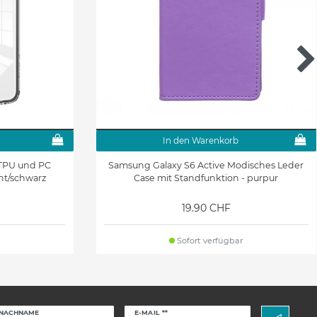
In den Warenkorb
 TPU und PC
Samsung Galaxy S6 Active Modisches Leder
nt/schwarz
Case mit Standfunktion - purpur
19.90 CHF
Sofort verfügbar
Newsletter
NACHNAME
E-MAIL **