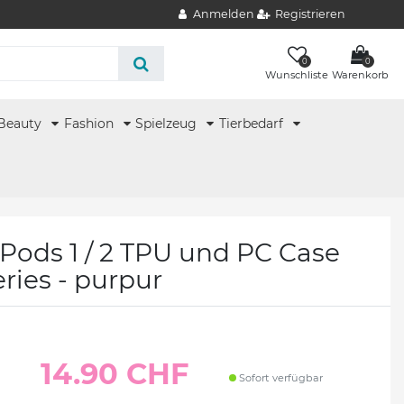
Anmelden
Registrieren
0
0
Wunschliste
Warenkorb
Beauty
Fashion
Spielzeug
Tierbedarf
rPods 1 / 2 TPU und PC Case
ries - purpur
14.90 CHF
Sofort verfügbar