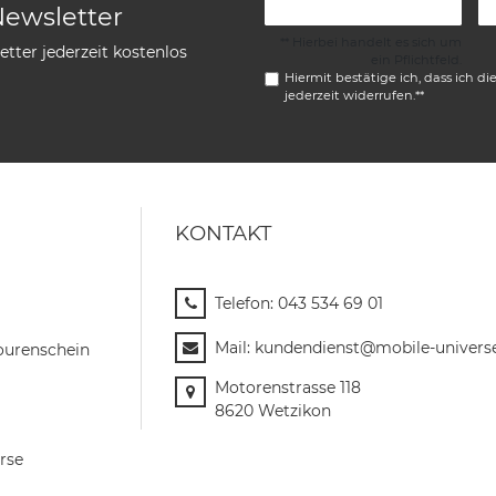
Newsletter
** Hierbei handelt es sich um
tter jederzeit kostenlos
ein Pflichtfeld.
Hiermit bestätige ich, dass ich di
jederzeit widerrufen.**
KONTAKT
Telefon:
043 534 69 01
Mail:
kundendienst@mobile-univers
ourenschein
Motorenstrasse 118
8620 Wetzikon
rse