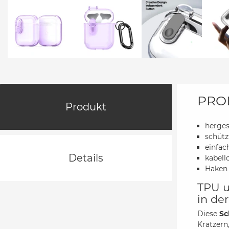
PRO
Produkt
herges
schütz
einfa
Details
kabell
Haken 
TPU u
in de
Diese
Sc
Kratzern