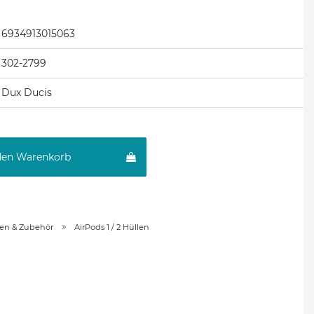
6934913015063
302-2799
Dux Ducis
den Warenkorb
len & Zubehör
AirPods 1 / 2 Hüllen