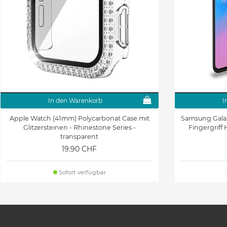
In den Warenkorb
I
Apple Watch (41mm) Polycarbonat Case mit
Samsung Galaxy
Glitzersteinen - Rhinestone Series -
Fingergriff 
transparent
19.90 CHF
Sofort verfügbar