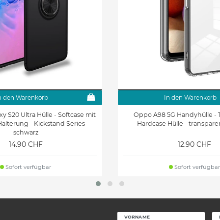
n den Warenkorb
In den Warenkorb
 S20 Ultra Hülle - Softcase mit
Oppo A98 5G Handyhülle -
Halterung - Kickstand Series -
Hardcase Hülle - transpare
schwarz
14.90 CHF
12.90 CHF
Sofort verfügbar
Sofort verfügbar
VORNAME