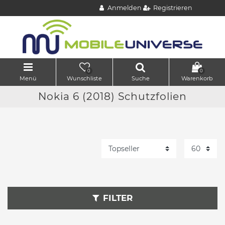
Anmelden
Registrieren
0
0
Menü
Wunschliste
Suche
Warenkorb
Nokia 6 (2018) Schutzfolien
FILTER