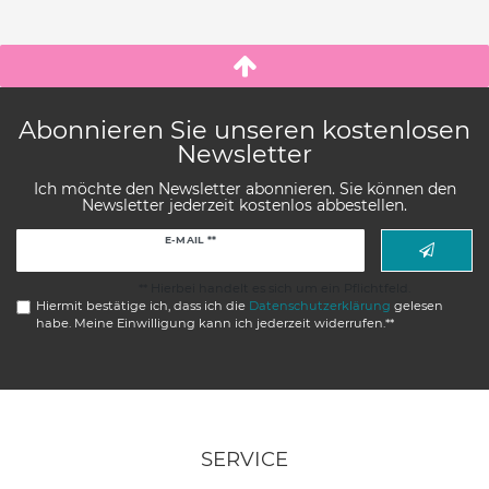
Abonnieren Sie unseren kostenlosen
Newsletter
Ich möchte den Newsletter abonnieren. Sie können den
Newsletter jederzeit kostenlos abbestellen.
Newsletter
E-MAIL **
Honig
** Hierbei handelt es sich um ein Pflichtfeld.
Hiermit bestätige ich, dass ich die
Daten­schutz­erklärung
gelesen
habe. Meine Einwilligung kann ich jederzeit widerrufen.**
SERVICE