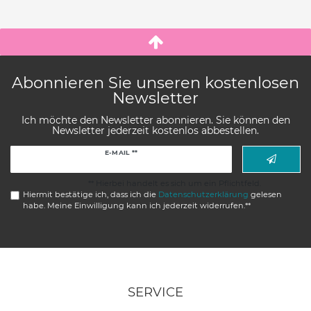
Abonnieren Sie unseren kostenlosen
Newsletter
Ich möchte den Newsletter abonnieren. Sie können den
Newsletter jederzeit kostenlos abbestellen.
Newsletter
E-MAIL **
Honig
** Hierbei handelt es sich um ein Pflichtfeld.
Hiermit bestätige ich, dass ich die
Daten­schutz­erklärung
gelesen
habe. Meine Einwilligung kann ich jederzeit widerrufen.**
SERVICE