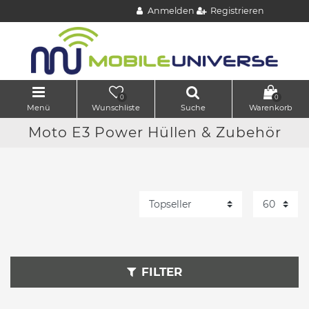
Anmelden
Registrieren
0
0
Menü
Wunschliste
Suche
Warenkorb
Moto E3 Power Hüllen & Zubehör
FILTER