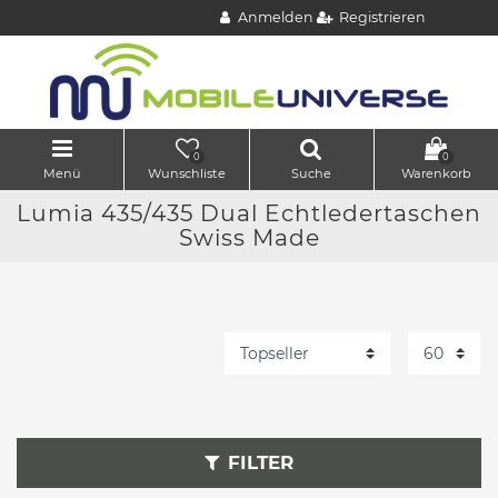
Anmelden
Registrieren
0
0
Menü
Wunschliste
Suche
Warenkorb
Lumia 435/435 Dual Echtledertaschen
Swiss Made
FILTER