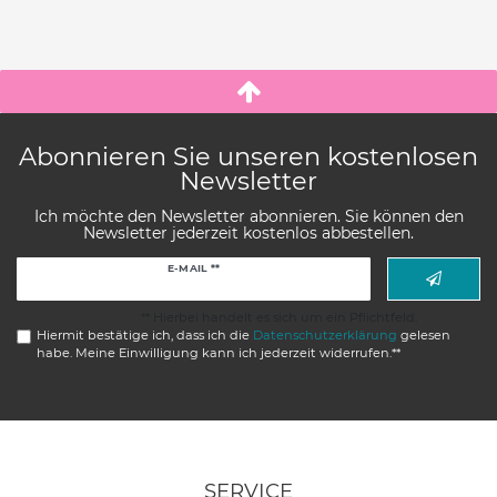
Abonnieren Sie unseren kostenlosen
Newsletter
Ich möchte den Newsletter abonnieren. Sie können den
Newsletter jederzeit kostenlos abbestellen.
Newsletter
E-MAIL **
Honig
** Hierbei handelt es sich um ein Pflichtfeld.
Hiermit bestätige ich, dass ich die
Daten­schutz­erklärung
gelesen
habe. Meine Einwilligung kann ich jederzeit widerrufen.**
SERVICE