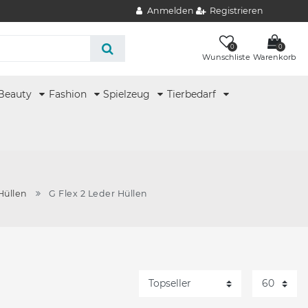
Anmelden
Registrieren
0
0
Wunschliste
Warenkorb
Beauty
Fashion
Spielzeug
Tierbedarf
Hüllen
G Flex 2 Leder Hüllen