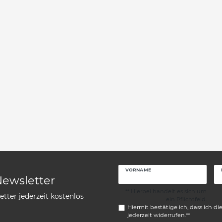
VORNAME
Newsletter
** Hierbei handelt es sich um
tter jederzeit kostenlos
ein Pflichtfeld.
Hiermit bestätige ich, dass ich di
jederzeit widerrufen.**