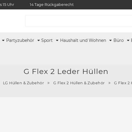
s 15 Uhr
14 Tage Rückgaberecht
r
Partyzubehör
Sport
Haushalt und Wohnen
Büro
G Flex 2 Leder Hüllen
LG Hüllen & Zubehör
G Flex 2 Hüllen & Zubehör
G Flex 2 