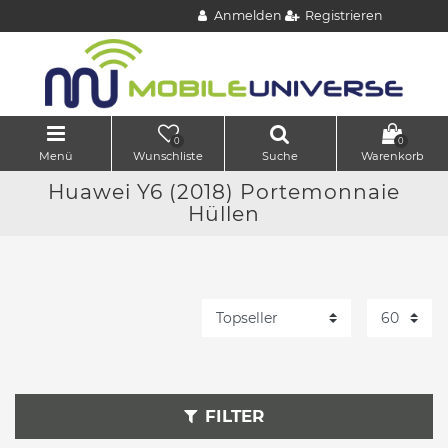
Anmelden
Registrieren
0
0
Menü
Wunschliste
Suche
Warenkorb
Huawei Y6 (2018) Portemonnaie
Hüllen
FILTER