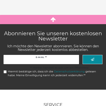
Abonnieren Sie unseren kostenlosen
Newsletter
Ich möchte den Newsletter abonnieren. Sie können den
Newsletter jederzeit kostenlos abbestellen.
Newsletter
E-MAIL **
Honig
** Hierbei handelt es sich um ein Pflichtfeld.
Hiermit bestätige ich, dass ich die
Daten­schutz­erklärung
gelesen
habe. Meine Einwilligung kann ich jederzeit widerrufen.**
SERVICE