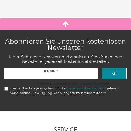
Abonnieren Sie unseren kostenlosen
Newsletter
Ich möchte den Newsletter abonnieren. Sie können den
Newsletter jederzeit kostenlos abbestellen.
Newsletter
E-MAIL **
Honig
** Hierbei handelt es sich um ein Pflichtfeld.
Hiermit bestätige ich, dass ich die
Daten­schutz­erklärung
gelesen
habe. Meine Einwilligung kann ich jederzeit widerrufen.**
SERVICE