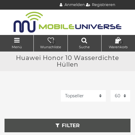
Anmelden
Registrieren
0
0
Menü
Wunschliste
Suche
Warenkorb
Huawei Honor 10 Wasserdichte
Hüllen
FILTER