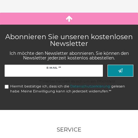
Abonnieren Sie unseren kostenlosen
Newsletter
Ich möchte den Newsletter abonnieren. Sie können den
Newsletter jederzeit kostenlos abbestellen.
Newsletter
E-MAIL **
Honig
** Hierbei handelt es sich um ein Pflichtfeld.
Hiermit bestätige ich, dass ich die
Daten­schutz­erklärung
gelesen
habe. Meine Einwilligung kann ich jederzeit widerrufen.**
SERVICE