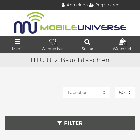
Anmelden
Registrieren
0
0
Menü
Wunschliste
Suche
Warenkorb
HTC U12 Bauchtaschen
FILTER