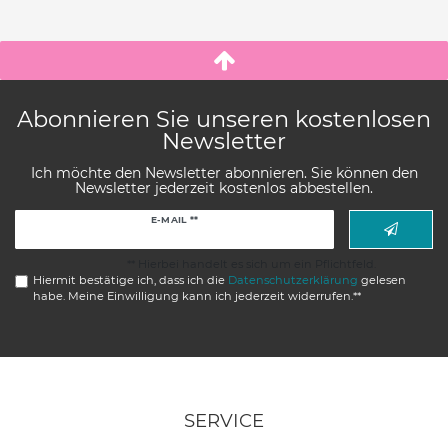
Abonnieren Sie unseren kostenlosen
Newsletter
Ich möchte den Newsletter abonnieren. Sie können den
Newsletter jederzeit kostenlos abbestellen.
Newsletter
E-MAIL **
Honig
** Hierbei handelt es sich um ein Pflichtfeld.
Hiermit bestätige ich, dass ich die
Daten­schutz­erklärung
gelesen
habe. Meine Einwilligung kann ich jederzeit widerrufen.**
SERVICE