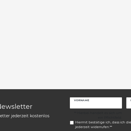
VORNAME
Newsletter
** Hierbei handelt es sich um
tter jederzeit kostenlos
ein Pflichtfeld.
Hiermit bestätige ich, dass ich di
jederzeit widerrufen.**