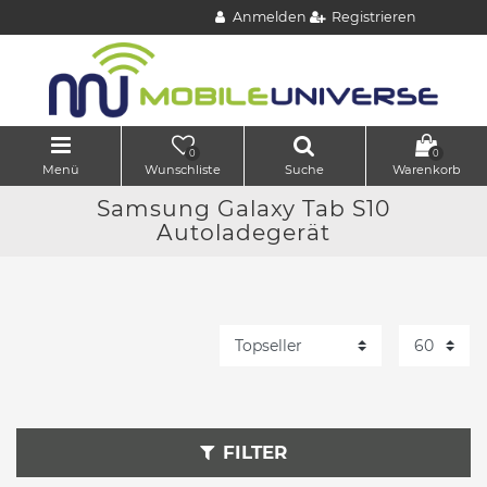
Anmelden
Registrieren
0
0
Menü
Wunschliste
Suche
Warenkorb
Samsung Galaxy Tab S10
Autoladegerät
FILTER