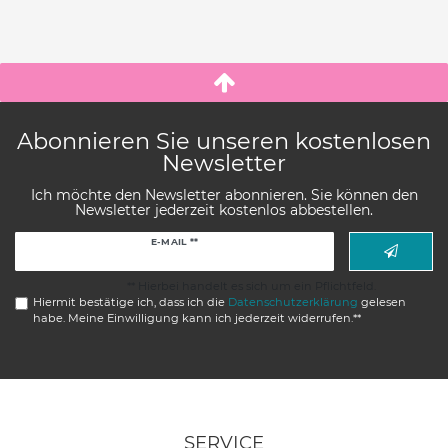
Abonnieren Sie unseren kostenlosen
Newsletter
Ich möchte den Newsletter abonnieren. Sie können den
Newsletter jederzeit kostenlos abbestellen.
Newsletter
E-MAIL **
Honig
** Hierbei handelt es sich um ein Pflichtfeld.
Hiermit bestätige ich, dass ich die
Daten­schutz­erklärung
gelesen
habe. Meine Einwilligung kann ich jederzeit widerrufen.**
SERVICE