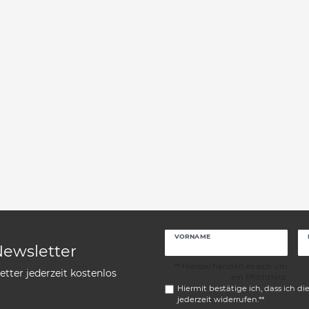
VORNAME
Newsletter
** Hierbei handelt es sich um
tter jederzeit kostenlos
ein Pflichtfeld.
Hiermit bestätige ich, dass ich di
jederzeit widerrufen.**