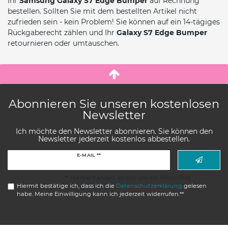
Ihr
Samsung Galaxy S7 Edge
Bumper
auf Rechnung
bestellen. Sollten Sie mit dem bestellten Artikel nicht
zufrieden sein - kein Problem! Sie können auf ein 14-tägiges
Rückgaberecht zählen und Ihr
Galaxy S7 Edge Bumper
retournieren oder umtauschen.
Abonnieren Sie unseren kostenlosen
Newsletter
Ich möchte den Newsletter abonnieren. Sie können den
Newsletter jederzeit kostenlos abbestellen.
Newsletter
E-MAIL **
Honig
** Hierbei handelt es sich um ein Pflichtfeld.
Hiermit bestätige ich, dass ich die
Daten­schutz­erklärung
gelesen
habe. Meine Einwilligung kann ich jederzeit widerrufen.**