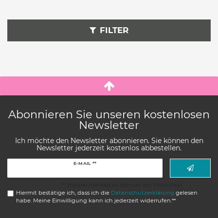
FILTER
Abonnieren Sie unseren kostenlosen
Newsletter
Ich möchte den Newsletter abonnieren. Sie können den
Newsletter jederzeit kostenlos abbestellen.
Newsletter
E-MAIL **
Honig
** Hierbei handelt es sich um ein Pflichtfeld.
Hiermit bestätige ich, dass ich die
Daten­schutz­erklärung
gelesen
habe. Meine Einwilligung kann ich jederzeit widerrufen.**