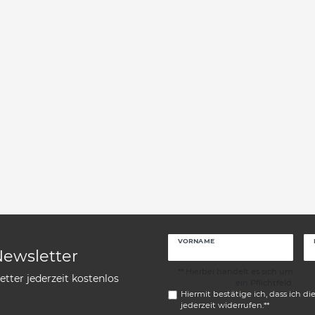
VORNAME
Newsletter
** Hierbei handelt es sich um
tter jederzeit kostenlos
ein Pflichtfeld.
Hiermit bestätige ich, dass ich di
jederzeit widerrufen.**