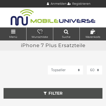
Anmelden
Registrieren
0
0
Menü
Wunschliste
Suche
Warenkorb
iPhone 7 Plus Ersatzteile
FILTER