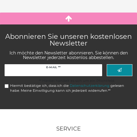
Abonnieren Sie unseren kostenlosen
Newsletter
Ich möchte den Newsletter abonnieren. Sie können den
Newsletter jederzeit kostenlos abbestellen.
Newsletter
E-MAIL **
Honig
** Hierbei handelt es sich um ein Pflichtfeld.
Hiermit bestätige ich, dass ich die
Daten­schutz­erklärung
gelesen
habe. Meine Einwilligung kann ich jederzeit widerrufen.**
SERVICE