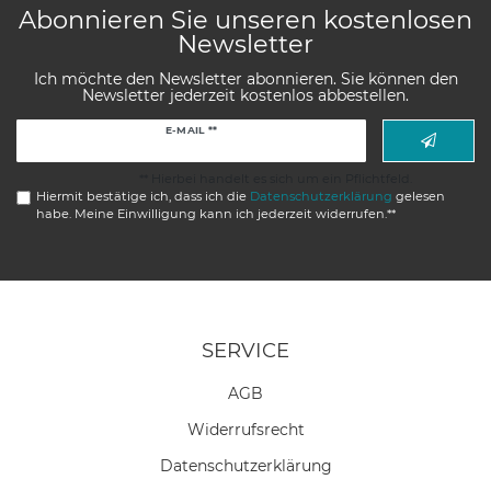
Abonnieren Sie unseren kostenlosen
Newsletter
Ich möchte den Newsletter abonnieren. Sie können den
Newsletter jederzeit kostenlos abbestellen.
Newsletter
E-MAIL **
Honig
** Hierbei handelt es sich um ein Pflichtfeld.
Hiermit bestätige ich, dass ich die
Daten­schutz­erklärung
gelesen
habe. Meine Einwilligung kann ich jederzeit widerrufen.**
SERVICE
AGB
Widerrufs­recht
Daten­schutz­erklärung