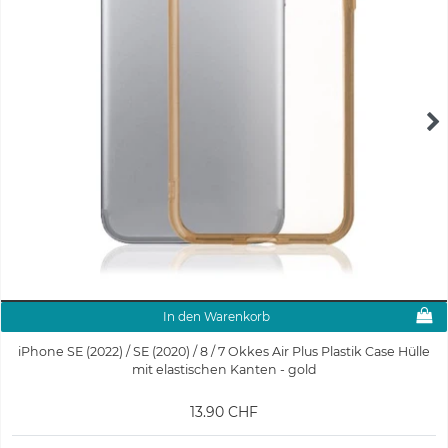
In den Warenkorb
iPhone SE (2022) / SE (2020) / 8 / 7 Okkes Air Plus Plastik Case Hülle
mit elastischen Kanten - gold
13.90 CHF