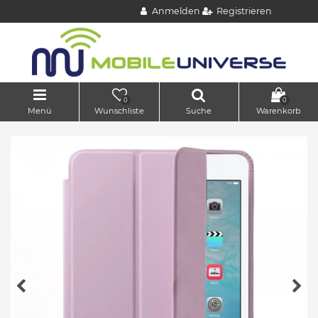
Anmelden
Registrieren
0
0
Menü
Wunschliste
Suche
Warenkorb