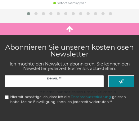
Sofort verfügbar
Abonnieren Sie unseren kostenlosen
Newsletter
Ich möchte den Newsletter abonnieren. Sie können den
Newsletter jederzeit kostenlos abbestellen.
Newsletter
E-MAIL **
Honig
** Hierbei handelt es sich um ein Pflichtfeld.
Hiermit bestätige ich, dass ich die
Daten­schutz­erklärung
gelesen
habe. Meine Einwilligung kann ich jederzeit widerrufen.**