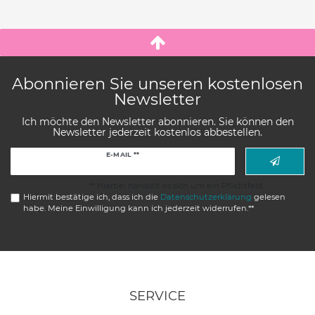
Abonnieren Sie unseren kostenlosen
Newsletter
Ich möchte den Newsletter abonnieren. Sie können den
Newsletter jederzeit kostenlos abbestellen.
Newsletter
E-MAIL **
Honig
** Hierbei handelt es sich um ein Pflichtfeld.
Hiermit bestätige ich, dass ich die
Daten­schutz­erklärung
gelesen
habe. Meine Einwilligung kann ich jederzeit widerrufen.**
SERVICE