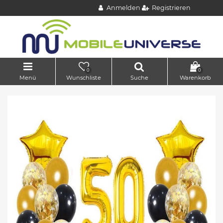
Anmelden
Registrieren
0
0
Menü
Wunschliste
Suche
Warenkorb