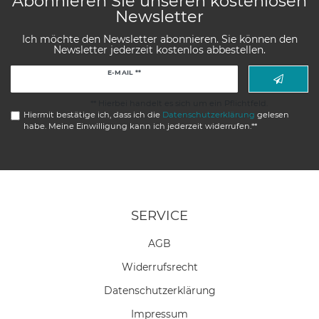
Abonnieren Sie unseren kostenlosen
Newsletter
Ich möchte den Newsletter abonnieren. Sie können den
Newsletter jederzeit kostenlos abbestellen.
Newsletter
E-MAIL **
Honig
** Hierbei handelt es sich um ein Pflichtfeld.
Hiermit bestätige ich, dass ich die
Daten­schutz­erklärung
gelesen
habe. Meine Einwilligung kann ich jederzeit widerrufen.**
SERVICE
AGB
Widerrufs­recht
Daten­schutz­erklärung
Impressum