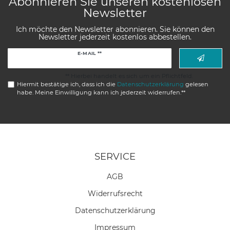
Abonnieren Sie unseren kostenlosen
Newsletter
Ich möchte den Newsletter abonnieren. Sie können den
Newsletter jederzeit kostenlos abbestellen.
Newsletter
E-MAIL **
Honig
** Hierbei handelt es sich um ein Pflichtfeld.
Hiermit bestätige ich, dass ich die
Daten­schutz­erklärung
gelesen
habe. Meine Einwilligung kann ich jederzeit widerrufen.**
SERVICE
AGB
Widerrufs­recht
Daten­schutz­erklärung
Impressum