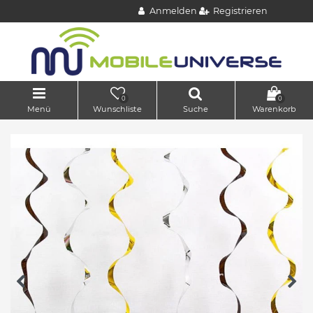
Anmelden
Registrieren
0
0
Menü
Wunschliste
Suche
Warenkorb