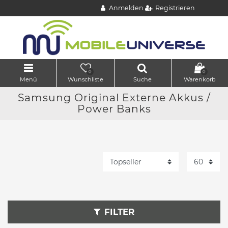
Anmelden
Registrieren
0
0
Menü
Wunschliste
Suche
Warenkorb
Samsung Original Externe Akkus /
Power Banks
FILTER