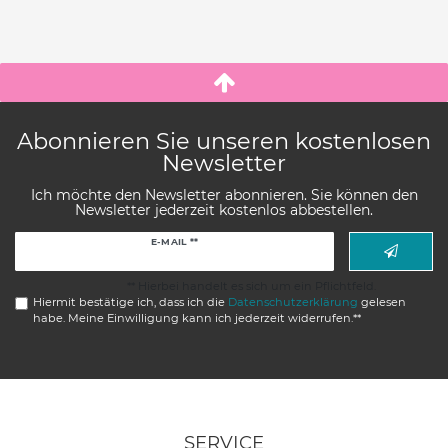
Abonnieren Sie unseren kostenlosen
Newsletter
Ich möchte den Newsletter abonnieren. Sie können den
Newsletter jederzeit kostenlos abbestellen.
Newsletter
E-MAIL **
Honig
** Hierbei handelt es sich um ein Pflichtfeld.
Hiermit bestätige ich, dass ich die
Daten­schutz­erklärung
gelesen
habe. Meine Einwilligung kann ich jederzeit widerrufen.**
SERVICE