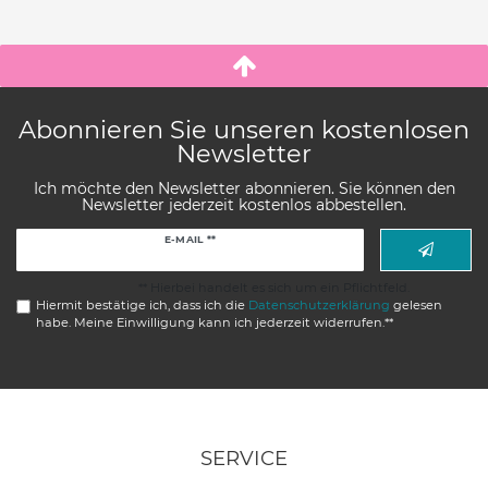
Abonnieren Sie unseren kostenlosen
Newsletter
Ich möchte den Newsletter abonnieren. Sie können den
Newsletter jederzeit kostenlos abbestellen.
Newsletter
E-MAIL **
Honig
** Hierbei handelt es sich um ein Pflichtfeld.
Hiermit bestätige ich, dass ich die
Daten­schutz­erklärung
gelesen
habe. Meine Einwilligung kann ich jederzeit widerrufen.**
SERVICE