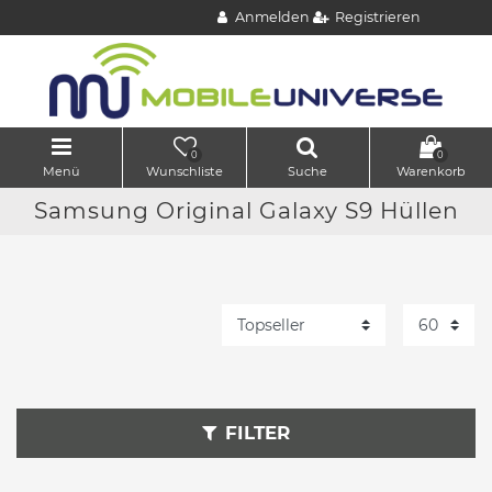
Anmelden
Registrieren
0
0
Menü
Wunschliste
Suche
Warenkorb
Samsung Original Galaxy S9 Hüllen
FILTER