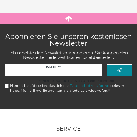
Abonnieren Sie unseren kostenlosen
Newsletter
Ich möchte den Newsletter abonnieren. Sie können den
Newsletter jederzeit kostenlos abbestellen.
Newsletter
E-MAIL **
Honig
** Hierbei handelt es sich um ein Pflichtfeld.
Hiermit bestätige ich, dass ich die
Daten­schutz­erklärung
gelesen
habe. Meine Einwilligung kann ich jederzeit widerrufen.**
SERVICE