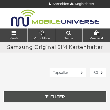
Anmelden
Registrieren
0
0
Menü
Wunschliste
Suche
Warenkorb
Samsung Original SIM Kartenhalter
FILTER