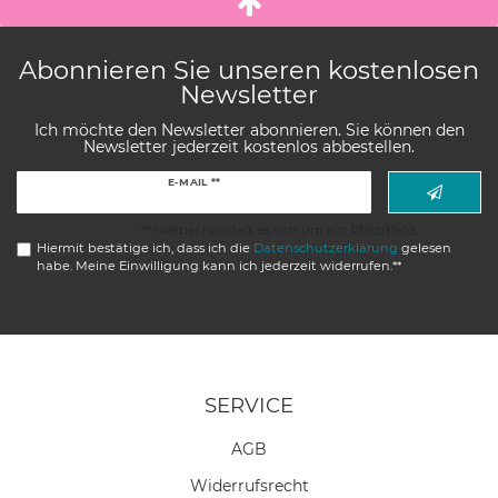
Abonnieren Sie unseren kostenlosen
Newsletter
Ich möchte den Newsletter abonnieren. Sie können den
Newsletter jederzeit kostenlos abbestellen.
Newsletter
E-MAIL **
Honig
** Hierbei handelt es sich um ein Pflichtfeld.
Hiermit bestätige ich, dass ich die
Daten­schutz­erklärung
gelesen
habe. Meine Einwilligung kann ich jederzeit widerrufen.**
SERVICE
AGB
Widerrufs­recht