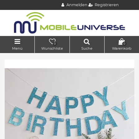
Anmelden
Registrieren
0
0
Menü
Wunschliste
Suche
Warenkorb